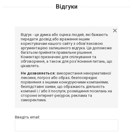
Відгуки
Відгук - це думка або оцінка людей, які бажають
передати досвід або враження іншим
користувачам нашого сайту з обов'язковою
аргументацією залишеного відгука. Це допоможе
багатьом прийняти правильне рішення.
Коментарі призначені для спілкування та
обговорення, а також для роз'яснення питань, що
цікавлять.
Не дозволяється:
використання ненормативної
лексики, погроз або образ; безпосереднє
порівняння з іншими конкуруючими компаніями;
безпідставні заяви, що ображають діяльність
компанії і / або її послуги; розміщення посилань на
сторонні інтернет-ресурси; реклама та
самореклама.
Введіть email: