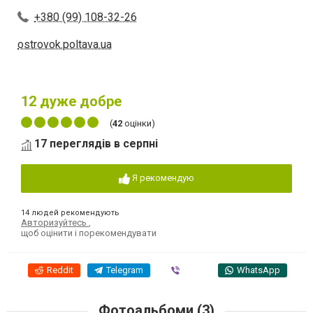
+380 (99) 108-32-26
ostrovok.poltava.ua
12
дуже добре
(
42
оцінки)
17 переглядів в серпні
Я рекомендую
14 людей рекомендують
Авторизуйтесь
,
щоб оцінити і порекомендувати
Reddit
Telegram
Viber
WhatsApp
Фотоальбоми (3)