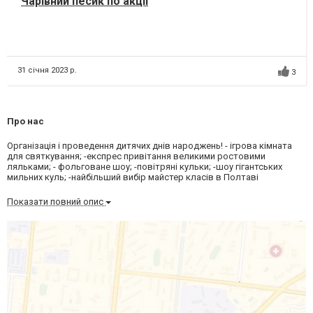
Чарівний песик по акціі
31 січня 2023 р.
3
Про нас
Організація і проведення дитячих днів народжень! - ігрова кімната
для святкування; -експрес привітання великими ростовими
ляльками; - фольговане шоу; -повітряні кульки; -шоу гігантських
мильних куль; -найбільший вибір майстер класів в Полтаві
Показати повний опис